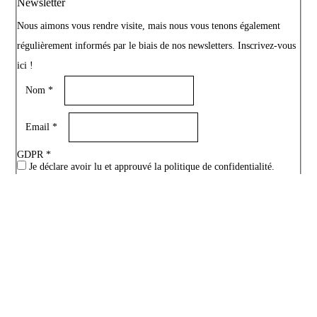
Newsletter
Nous aimons vous rendre visite, mais nous vous tenons également
régulièrement informés par le biais de nos newsletters. Inscrivez-vous
ici !
Nom
*
Email
*
GDPR
*
Je déclare avoir lu et approuvé la politique de confidentialité.
Captcha
INSCRIVEZ-MOI
Si vous êtes un humain, ne remplissez pas ce champ.
© 2026 - Kijzer
|
Webdesign Webit
Politique de confidentialité
|
Politique en matière de cookies